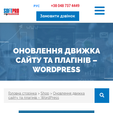
+38 048 737 4449
РУС
Замовити дзвінок
ОНОВЛЕННЯ ДВИЖКА
САЙТУ ТА ПЛАГІНІВ –
WORDPRESS
Головна сторінка
>
Shop
>
Оновлення движка
сайту та плагінів – WordPress