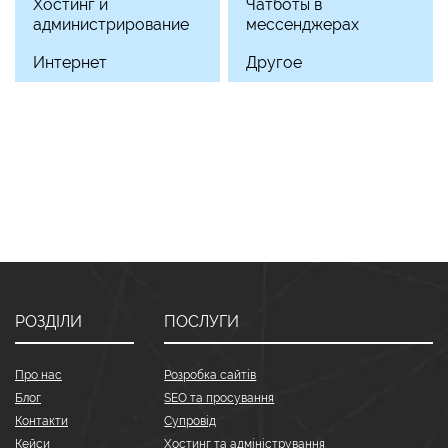
Хостинг и
Чатботы в
администрирование
мессенджерах
Интернет
Другое
РОЗДІЛИ
ПОСЛУГИ
Про нас
Розробка сайтів
Блог
SEO та просування
Контакти
Супровід
Кейси
Хостинг та адміністрування