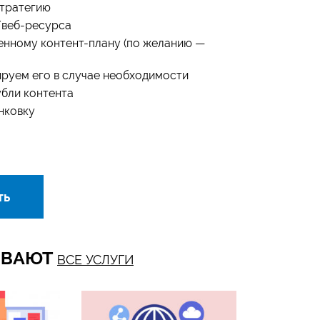
стратегию
/веб-ресурса
енному контент-плану (по желанию —
ируем его в случае необходимости
убли контента
инковку
ть
ЗЫВАЮТ
ВСЕ УСЛУГИ