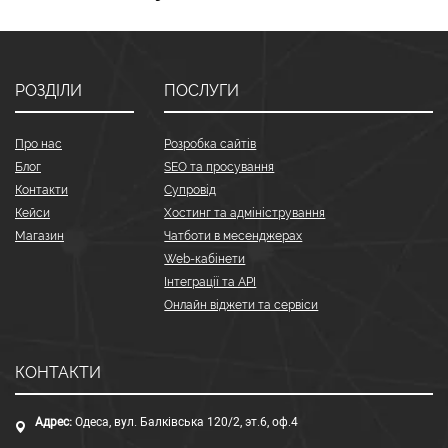
РОЗДІЛИ
ПОСЛУГИ
Про нас
Розробка сайтів
Блог
SEO та просування
Контакти
Супровід
Кейси
Хостинг та адміністрування
Магазин
Чатботи в месенджерах
Web-кабінети
Інтеграції та API
Онлайн віджети та сервіси
КОНТАКТИ
Адрес:
Одеса, вул. Балківська 120/2, эт.6, оф.4