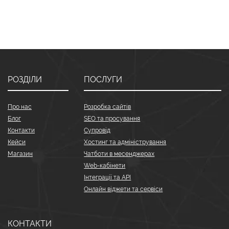
РОЗДІЛИ
ПОСЛУГИ
Про нас
Розробка сайтів
Блог
SEO та просування
Контакти
Супровід
Кейси
Хостинг та адміністрування
Магазин
Чатботи в месенджерах
Web-кабінети
Інтеграції та API
Онлайн віджети та сервіси
КОНТАКТИ