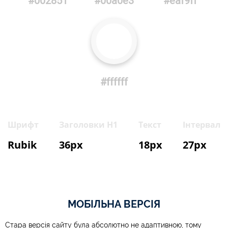
#002851
#00a0e3
#eaf9ff
#ffffff
Шрифт
Заголовки Н1
Текст
Інтервал
Rubik
36рх
18рх
27px
МОБІЛЬНА ВЕРСІЯ
Стара версія сайту була абсолютно не адаптивною, тому