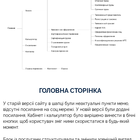
ГОЛОВНА СТОРІНКА
У старій версії сайту в шапці були неактуальні пункти меню,
відсутні посилання на соц.мережі. У новій версії були додані
посилання, Кабінет і калькулятор було вирішено винести в бічні
кнопки, щоб користувач зміг ними скористатися в будь-який
момент.
Блок із послугами структурували та змінили зовнішній вигляд.